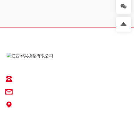
再生橡胶解决方案提供商
18702681177
807438674@qq.com
地址：江西省抚州市宜黄县工业园区丰厚小区
营业执照