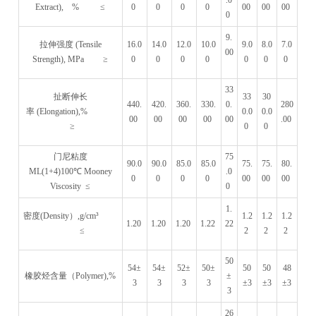
Extract), % ≤
0
0
0
0
00
00
00
0
9.
拉伸强度 (Tensile
16.0
14.0
12.0
10.0
9.0
8.0
7.0
00
Strength), MPa ≥
0
0
0
0
0
0
0
33
扯断伸长
33
30
440.
420.
360.
330.
0.
280
率 (Elongation),%
0.0
0.0
00
00
00
00
00
.00
≥
0
0
门尼粘度
75
90.0
90.0
85.0
85.0
75.
75.
80.
ML(1+4)100℃ Mooney
.0
0
0
0
0
00
00
00
Viscosity ≤
0
1.
密度(Density）,g/cm³
1.2
1.2
1.2
1.20
1.20
1.20
1.22
22
≤
2
2
2
50
54±
54±
52±
50±
50
50
48
橡胶烃含量（Polymer),%
±
3
3
3
3
±3
±3
±3
3
26