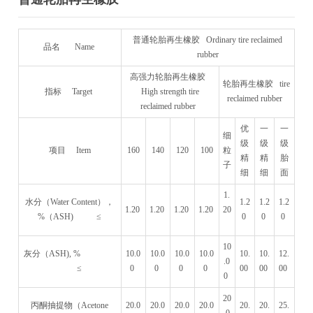
普通轮胎再生橡胶 Ordinary tire reclaimed
品名 Name
rubber
高强力轮胎再生橡胶
轮胎再生橡胶 tire
指标 Target
High strength tire
reclaimed rubber
reclaimed rubber
优
一
一
细
级
级
级
项目 Item
160
140
120
100
粒
精
精
胎
子
细
细
面
1.
水分（Water Content），
1.2
1.2
1.2
1.20
1.20
1.20
1.20
20
%（ASH) ≤
0
0
0
10
灰分（ASH), %
10.0
10.0
10.0
10.0
10.
10.
12.
.0
≤
0
0
0
0
00
00
00
0
20
丙酮抽提物（Acetone
20.0
20.0
20.0
20.0
20.
20.
25.
.0