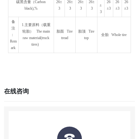
碳黑含量（Carbon
26±
26±
26±
26±
26
26
26
±
black),%
3
3
3
3
±3
±3
±3
3
备
1.主要原料（载重
注
轮胎） The main
胎面 Tire
胎顶 Tire
：
全胎 Whole tire
raw material(truck
tread
top
Rem
tires)
ark
在线咨询